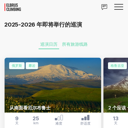
2025-2026 年即将举行的巡演
巡演日历
所有旅游线路
俄罗斯
攀岩
格鲁吉亚
从南面看厄尔布鲁士
2 个应
9
25
13
天
km
天
难度
舒适度